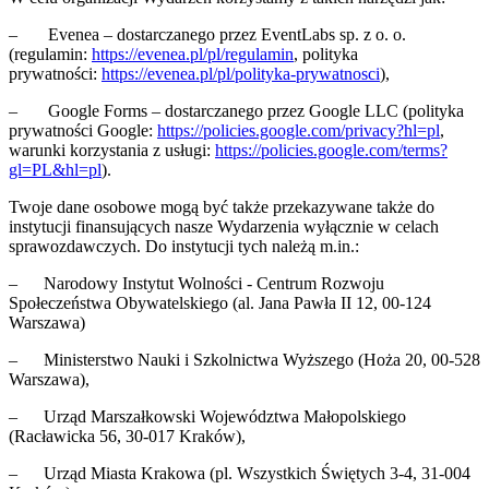
– Evenea – dostarczanego przez EventLabs sp. z o. o.
(regulamin:
https://evenea.pl/pl/regulamin
, polityka
prywatności:
https://evenea.pl/pl/polityka-prywatnosci
),
– Google Forms – dostarczanego przez Google LLC (polityka
prywatności Google:
https://policies.google.com/privacy?hl=pl
,
warunki korzystania z usługi:
https://policies.google.com/terms?
gl=PL&hl=pl
).
Twoje dane osobowe mogą być także przekazywane także do
instytucji finansujących nasze Wydarzenia wyłącznie w celach
sprawozdawczych. Do instytucji tych należą m.in.:
– Narodowy Instytut Wolności - Centrum Rozwoju
Społeczeństwa Obywatelskiego (al. Jana Pawła II 12, 00-124
Warszawa)
– Ministerstwo Nauki i Szkolnictwa Wyższego (Hoża 20, 00-528
Warszawa),
– Urząd Marszałkowski Województwa Małopolskiego
(Racławicka 56, 30-017 Kraków),
– Urząd Miasta Krakowa (pl. Wszystkich Świętych 3-4, 31-004