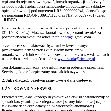
wpisana do rejestru stowarzyszeń, innych organizacji społecznych i
zawodowych, fundacji oraz samodzielnych publicznych zakładów
opieki zdrowotnej pod numerem KRS: 0000902941, identyfikująca
się numerami REGON: 389171125 oraz NIP: 6762597761 (dalej:
„
RIRE
”).
Nasza siedziba znajduje się w Krakowie przy ul. Łobzowskiej 16/5
(31-140 Kraków). Możesz skontaktować się z nami również za
pośrednictwem e-mail na adres:
rirefundacja
@
gmail.com .
Jeżeli chcesz skontaktować się z nami w kwestii danych
przekazanych nam w związku z Twoim udziałem w
organizowanych lub współorganizowanych przez nas wydarzeniach
napisz do nas wiadomość na adres:
wydarzenia@rire.org.pl
.
Ten dokument tłumaczy jakie informacje są pobierane przez nasz
Serwis – jak je zabezpieczamy oraz jak ich używamy.
2. Jak i dlaczego przetwarzamy Twoje dane osobowe:
UŻYTKOWNICY SERWISU
Przetwarzamy dane każdego użytkownika Serwisu charakteryzujące
sposób korzystania przez niego z naszej strony internetowej (są to
tak zwane dane eksploatacyjne, w większości anonimowe).
Przetwarzanie to obejmuje automatyczny odczyt unikalnego