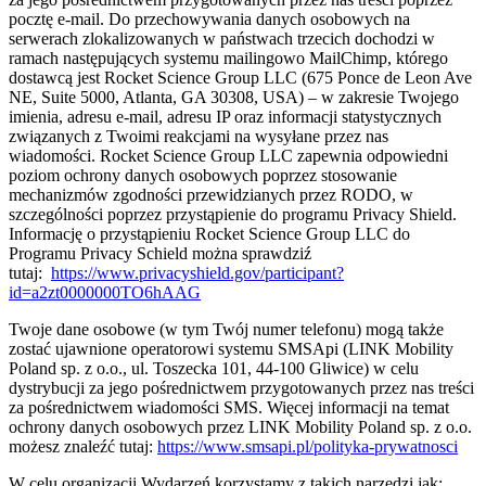
pocztę e-mail. Do przechowywania danych osobowych na
serwerach zlokalizowanych w państwach trzecich dochodzi w
ramach następujących systemu mailingowo MailChimp, którego
dostawcą jest Rocket Science Group LLC (675 Ponce de Leon Ave
NE, Suite 5000, Atlanta, GA 30308, USA) – w zakresie Twojego
imienia, adresu e-mail, adresu IP oraz informacji statystycznych
związanych z Twoimi reakcjami na wysyłane przez nas
wiadomości. Rocket Science Group LLC zapewnia odpowiedni
poziom ochrony danych osobowych poprzez stosowanie
mechanizmów zgodności przewidzianych przez RODO, w
szczególności poprzez przystąpienie do programu Privacy Shield.
Informację o przystąpieniu Rocket Science Group LLC do
Programu Privacy Schield można sprawdziź
tutaj:
https://www.privacyshield.gov/participant?
id=a2zt0000000TO6hAAG
Twoje dane osobowe (w tym Twój numer telefonu) mogą także
zostać ujawnione operatorowi systemu SMSApi (LINK Mobility
Poland sp. z o.o., ul. Toszecka 101, 44-100 Gliwice) w celu
dystrybucji za jego pośrednictwem przygotowanych przez nas treści
za pośrednictwem wiadomości SMS. Więcej informacji na temat
ochrony danych osobowych przez LINK Mobility Poland sp. z o.o.
możesz znaleźć tutaj:
https://www.smsapi.pl/polityka-prywatnosci
W celu organizacji Wydarzeń korzystamy z takich narzędzi jak: