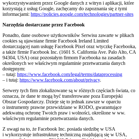
wykorzystywaniem przez Google danych z witryn i aplikacji, które
korzystają z usług Google, zachęcamy do zapoznania się z tymi
informacjami:
https://policies.google.com/technologies/partner-sites
Narzędzia dostarczane przez Facebook
Ponadto, dane osobowe użytkowników Serwisu zawarte w plikach
cookies są ujawniane firmie Facebook Ireland Limited
dostarczającej nam usługę Facebook Pixel oraz wtyczkę Facebooka,
a także firmie Facebook Inc. (1601 S. California Ave. Palo Alto, CA
94304, USA) oraz pozostałym firmom Facebooka na zasadach
określonych we właściwym regulaminie przetwarzania danych
dostępnym:
– tutaj:
https://www.facebook.com/legal/terms/dataprocessing
– i tutaj:
https://www.facebook.com/about/privacy
.
Serwery tych firm zlokalizowane są w różnych częściach świata, co
oznacza, że dane te mogą być transferowane poza Europejski
Obszar Gospodarczy. Dzieje się to jednak zawsze w oparciu
o instrumenty prawne przewidziane w RODO, gwarantujące
adekwatną ochronę Twoich praw i wolności, określone w ww.
właściwym regulaminie przetwarzania danych.
Z uwagi na to, że Facebook Inc. posiada siedzibę w USA
i wykorzystuje infrastrukturę techniczną znajdującą się w USA,