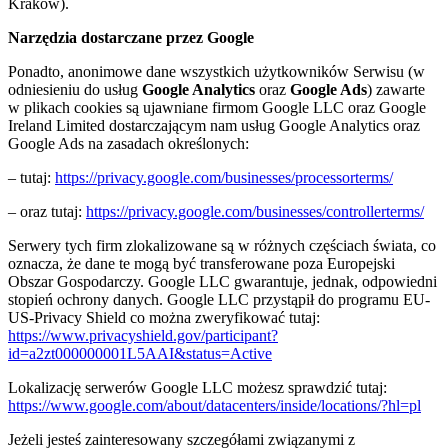
Kraków).
Narzędzia dostarczane przez Google
Ponadto, anonimowe dane wszystkich użytkowników Serwisu (w
odniesieniu do usług
Google Analytics
oraz
Google Ads
) zawarte
w plikach cookies są ujawniane firmom Google LLC oraz Google
Ireland Limited dostarczającym nam usług Google Analytics oraz
Google Ads na zasadach określonych:
– tutaj:
https://privacy.google.com/businesses/processorterms/
– oraz tutaj:
https://privacy.google.com/businesses/controllerterms/
Serwery tych firm zlokalizowane są w różnych częściach świata, co
oznacza, że dane te mogą być transferowane poza Europejski
Obszar Gospodarczy. Google LLC gwarantuje, jednak, odpowiedni
stopień ochrony danych. Google LLC przystąpił do programu EU-
US-Privacy Shield co można zweryfikować tutaj:
https://www.privacyshield.gov/participant?
id=a2zt000000001L5AAI&status=Active
Lokalizację serwerów Google LLC możesz sprawdzić tutaj:
https://www.google.com/about/datacenters/inside/locations/?hl=pl
Jeżeli jesteś zainteresowany szczegółami związanymi z