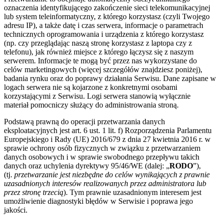
oznaczenia identyfikującego zakończenie sieci telekomunikacyjnej
lub system teleinformatyczny, z którego korzystasz (czyli Twojego
adresu IP), a także datę i czas serwera, informacje o parametrach
technicznych oprogramowania i urządzenia z którego korzystasz
(np. czy przeglądając naszą stronę korzystasz z laptopa czy z
telefonu), jak również miejsce z którego łączysz się z naszym
serwerem. Informacje te mogą być przez nas wykorzystane do
celów marketingowych (więcej szczegółów znajdziesz poniżej),
badania rynku oraz do poprawy działania Serwisu. Dane zapisane w
logach serwera nie są kojarzone z konkretnymi osobami
korzystającymi z Serwisu. Logi serwera stanowią wyłącznie
materiał pomocniczy służący do administrowania stroną.
Podstawą prawną do operacji przetwarzania danych
eksploatacyjnych jest art. 6 ust. 1 lit. f) Rozporządzenia Parlamentu
Europejskiego i Rady (UE) 2016/679 z dnia 27 kwietnia 2016 r. w
sprawie ochrony osób fizycznych w związku z przetwarzaniem
danych osobowych i w sprawie swobodnego przepływu takich
danych oraz uchylenia dyrektywy 95/46/WE (dalej: „
RODO
”),
(tj.
przetwarzanie jest niezbędne do celów wynikających z prawnie
uzasadnionych interesów realizowanych przez administratora lub
przez stronę trzecią
). Tym prawnie uzasadnionym interesem jest
umożliwienie diagnostyki błędów w Serwisie i poprawa jego
jakości.