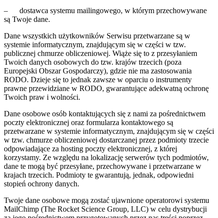
– dostawca systemu mailingowego, w którym przechowywane
są Twoje dane.
Dane wszystkich użytkowników Serwisu przetwarzane są w
systemie informatycznym, znajdującym się w części w tzw.
publicznej chmurze obliczeniowej. Wiąże się to z przesyłaniem
Twoich danych osobowych do tzw. krajów trzecich (poza
Europejski Obszar Gospodarczy), gdzie nie ma zastosowania
RODO. Dzieje się to jednak zawsze w oparciu o instrumenty
prawne przewidziane w RODO, gwarantujące adekwatną ochronę
Twoich praw i wolności.
Dane osobowe osób kontaktujących się z nami za pośrednictwem
poczty elektronicznej oraz formularza kontaktowego są
przetwarzane w systemie informatycznym, znajdującym się w części
w tzw. chmurze obliczeniowej dostarczanej przez podmioty trzecie
odpowiadające za hosting poczty elektronicznej, z której
korzystamy. Ze względu na lokalizację serwerów tych podmiotów,
dane te mogą być przesyłane, przechowywane i przetwarzane w
krajach trzecich. Podmioty te gwarantują, jednak, odpowiedni
stopień ochrony danych.
Twoje dane osobowe mogą zostać ujawnione operatorowi systemu
MailChimp (The Rocket Science Group, LLC) w celu dystrybucji
za jego pośrednictwem przygotowanych przez nas treści poprzez