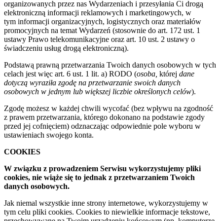
organizowanych przez nas Wydarzeniach i przesyłania Ci drogą
elektroniczną informacji reklamowych i marketingowych, w
tym informacji organizacyjnych, logistycznych oraz materiałów
promocyjnych na temat Wydarzeń (stosownie do art. 172 ust. 1
ustawy Prawo telekomunikacyjne oraz art. 10 ust. 2 ustawy o
świadczeniu usług drogą elektroniczną).
Podstawą prawną przetwarzania Twoich danych osobowych w tych
celach jest więc art. 6 ust. 1 lit. a) RODO (
osoba,
której
dane
dotyczą wyraziła zgodę na przetwarzanie swoich danych
osobowych w jednym lub większej liczbie określonych celów
).
Zgodę możesz w każdej chwili wycofać (bez wpływu na zgodność
z prawem przetwarzania, którego dokonano na podstawie zgody
przed jej cofnięciem) odznaczając odpowiednie pole wyboru w
ustawieniach swojego konta.
COOKIES
W związku z prowadzeniem Serwisu wykorzystujemy pliki
cookies, nie wiąże się to jednak z przetwarzaniem Twoich
danych osobowych.
Jak niemal wszystkie inne strony internetowe, wykorzystujemy w
tym celu pliki cookies. Cookies to niewielkie informacje tekstowe,
przechowywane na Twoim urządzeniu końcowym (np. komputerze,