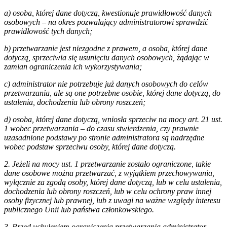
a) osoba, której dane dotyczą, kwestionuje prawidłowość danych
osobowych – na okres pozwalający administratorowi sprawdzić
prawidłowość tych danych;
b) przetwarzanie jest niezgodne z prawem, a osoba, której dane
dotyczą, sprzeciwia się usunięciu danych osobowych, żądając w
zamian ograniczenia ich wykorzystywania;
c) administrator nie potrzebuje już danych osobowych do celów
przetwarzania, ale są one potrzebne osobie, której dane dotyczą, do
ustalenia, dochodzenia lub obrony roszczeń;
d) osoba, której dane dotyczą, wniosła sprzeciw na mocy art. 21 ust.
1 wobec przetwarzania – do czasu stwierdzenia, czy prawnie
uzasadnione podstawy po stronie administratora są nadrzędne
wobec podstaw sprzeciwu osoby, której dane dotyczą.
2. Jeżeli na mocy ust. 1 przetwarzanie zostało ograniczone, takie
dane osobowe można przetwarzać, z wyjątkiem przechowywania,
wyłącznie za zgodą osoby, której dane dotyczą, lub w celu ustalenia,
dochodzenia lub obrony roszczeń, lub w celu ochrony praw innej
osoby fizycznej lub prawnej, lub z uwagi na ważne względy interesu
publicznego Unii lub państwa członkowskiego.
3. Przed uchyleniem ograniczenia przetwarzania administrator