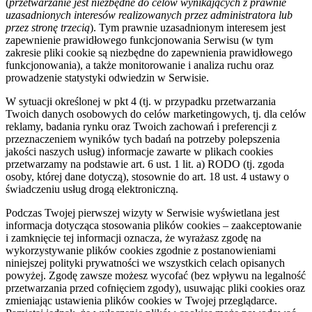
(
przetwarzanie jest niezbędne do celów wynikających z prawnie
uzasadnionych interesów realizowanych przez administratora lub
przez stronę trzecią
). Tym prawnie uzasadnionym interesem jest
zapewnienie prawidłowego funkcjonowania Serwisu (w tym
zakresie pliki cookie są niezbędne do zapewnienia prawidłowego
funkcjonowania), a także monitorowanie i analiza ruchu oraz
prowadzenie statystyki odwiedzin w Serwisie.
W sytuacji określonej w pkt 4 (tj. w przypadku przetwarzania
Twoich danych osobowych do celów marketingowych, tj. dla celów
reklamy, badania rynku oraz Twoich zachowań i preferencji z
przeznaczeniem wyników tych badań na potrzeby polepszenia
jakości naszych usług) informacje zawarte w plikach cookies
przetwarzamy na podstawie art. 6 ust. 1 lit. a) RODO (tj. zgoda
osoby, której dane dotyczą), stosownie do art. 18 ust. 4 ustawy o
świadczeniu usług drogą elektroniczną.
Podczas Twojej pierwszej wizyty w Serwisie wyświetlana jest
informacja dotycząca stosowania plików cookies – zaakceptowanie
i zamknięcie tej informacji oznacza, że wyrażasz zgodę na
wykorzystywanie plików cookies zgodnie z postanowieniami
niniejszej polityki prywatności we wszystkich celach opisanych
powyżej. Zgodę zawsze możesz wycofać (bez wpływu na legalność
przetwarzania przed cofnięciem zgody), usuwając pliki cookies oraz
zmieniając ustawienia plików cookies w Twojej przeglądarce.