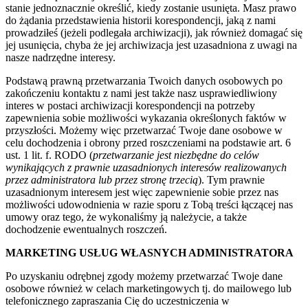
stanie jednoznacznie określić, kiedy zostanie usunięta. Masz prawo
do żądania przedstawienia historii korespondencji, jaką z nami
prowadziłeś (jeżeli podlegała archiwizacji), jak również domagać się
jej usunięcia, chyba że jej archiwizacja jest uzasadniona z uwagi na
nasze nadrzędne interesy.
Podstawą prawną przetwarzania Twoich danych osobowych po
zakończeniu kontaktu z nami jest także nasz usprawiedliwiony
interes w postaci archiwizacji korespondencji na potrzeby
zapewnienia sobie możliwości wykazania określonych faktów w
przyszłości. Możemy więc przetwarzać Twoje dane osobowe w
celu dochodzenia i obrony przed roszczeniami na podstawie art. 6
ust. 1 lit. f. RODO (
przetwarzanie jest niezbędne do celów
wynikających z prawnie uzasadnionych interesów realizowanych
przez administratora lub przez stronę trzecią
). Tym prawnie
uzasadnionym interesem jest więc zapewnienie sobie przez nas
możliwości udowodnienia w razie sporu z Tobą treści łączącej nas
umowy oraz tego, że wykonaliśmy ją należycie, a także
dochodzenie ewentualnych roszczeń.
MARKETING USŁUG WŁASNYCH ADMINISTRATORA
Po uzyskaniu odrębnej zgody możemy przetwarzać Twoje dane
osobowe również w celach marketingowych tj. do mailowego lub
telefonicznego zapraszania Cię do uczestniczenia w