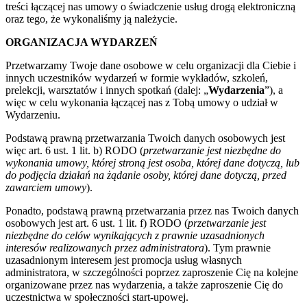
treści łączącej nas umowy o świadczenie usług drogą elektroniczną
oraz tego, że wykonaliśmy ją należycie.
ORGANIZACJA WYDARZEŃ
Przetwarzamy Twoje dane osobowe w celu organizacji dla Ciebie i
innych uczestników wydarzeń w formie wykładów, szkoleń,
prelekcji, warsztatów i innych spotkań (dalej: „
Wydarzenia
”), a
więc w celu wykonania łączącej nas z Tobą umowy o udział w
Wydarzeniu.
Podstawą prawną przetwarzania Twoich danych osobowych jest
więc art. 6 ust. 1 lit. b) RODO (
przetwarzanie jest niezbędne do
wykonania umowy, której stroną jest osoba, której dane dotyczą, lub
do podjęcia działań na żądanie osoby, której dane dotyczą, przed
zawarciem umowy
).
Ponadto, podstawą prawną przetwarzania przez nas Twoich danych
osobowych jest art. 6 ust. 1 lit. f) RODO (
przetwarzanie jest
niezbędne do celów wynikających z prawnie uzasadnionych
interesów realizowanych przez administratora
). Tym prawnie
uzasadnionym interesem jest promocja usług własnych
administratora, w szczególności poprzez zaproszenie Cię na kolejne
organizowane przez nas wydarzenia, a także zaproszenie Cię do
uczestnictwa w społeczności start-upowej.