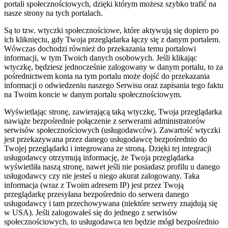
portali społecznościowych, dzięki którym możesz szybko trafić na
nasze strony na tych portalach.
Są to tzw. wtyczki społecznościowe, które aktywują się dopiero po
ich kliknięciu, gdy Twoja przeglądarka łączy się z danym portalem.
Wówczas dochodzi również do przekazania temu portalowi
informacji, w tym Twoich danych osobowych. Jeśli klikając
wtyczkę, będziesz jednocześnie zalogowany w danym portalu, to za
pośrednictwem konta na tym portalu może dojść do przekazania
informacji o odwiedzeniu naszego Serwisu oraz zapisania tego faktu
na Twoim koncie w danym portalu społecznościowym.
Wyświetlając stronę, zawierającą taką wtyczkę, Twoja przeglądarka
nawiąże bezpośrednie połączenie z serwerami administratorów
serwisów społecznościowych (usługodawców). Zawartość wtyczki
jest przekazywana przez danego usługodawcę bezpośrednio do
Twojej przeglądarki i integrowana ze stroną. Dzięki tej integracji
usługodawcy otrzymują informację, że Twoja przeglądarka
wyświetliła naszą stronę, nawet jeśli nie posiadasz profilu u danego
usługodawcy czy nie jesteś u niego akurat zalogowany. Taka
informacja (wraz z Twoim adresem IP) jest przez Twoją
przeglądarkę przesyłana bezpośrednio do serwera danego
usługodawcy i tam przechowywana (niektóre serwery znajdują się
w USA). Jeśli zalogowałeś się do jednego z serwisów
społecznościowych, to usługodawca ten będzie mógł bezpośrednio