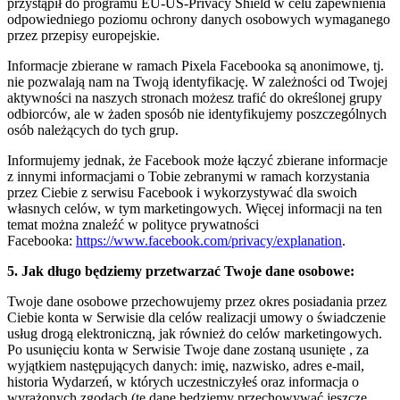
przystąpił do programu EU-US-Privacy Shield w celu zapewnienia
odpowiedniego poziomu ochrony danych osobowych wymaganego
przez przepisy europejskie.
Informacje zbierane w ramach Pixela Facebooka są anonimowe, tj.
nie pozwalają nam na Twoją identyfikację. W zależności od Twojej
aktywności na naszych stronach możesz trafić do określonej grupy
odbiorców, ale w żaden sposób nie identyfikujemy poszczególnych
osób należących do tych grup.
Informujemy jednak, że Facebook może łączyć zbierane informacje
z innymi informacjami o Tobie zebranymi w ramach korzystania
przez Ciebie z serwisu Facebook i wykorzystywać dla swoich
własnych celów, w tym marketingowych. Więcej informacji na ten
temat można znaleźć w polityce prywatności
Facebooka:
https://www.facebook.com/privacy/explanation
.
5. Jak długo będziemy przetwarzać Twoje dane osobowe:
Twoje dane osobowe przechowujemy przez okres posiadania przez
Ciebie konta w Serwisie dla celów realizacji umowy o świadczenie
usług drogą elektroniczną, jak również do celów marketingowych.
Po usunięciu konta w Serwisie Twoje dane zostaną usunięte , za
wyjątkiem następujących danych: imię, nazwisko, adres e-mail,
historia Wydarzeń, w których uczestniczyłeś oraz informacja o
wyrażonych zgodach (te dane będziemy przechowywać jeszcze