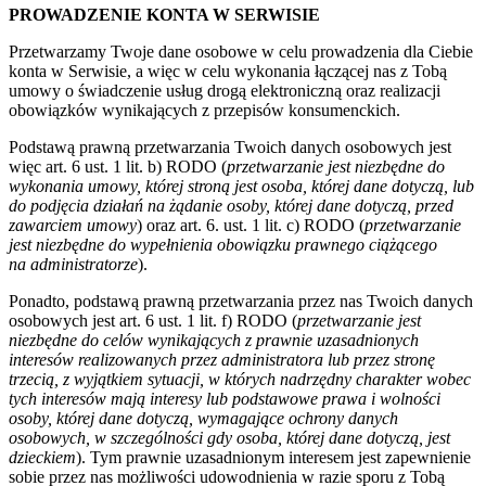
PROWADZENIE KONTA W SERWISIE
Przetwarzamy Twoje dane osobowe w celu prowadzenia dla Ciebie
konta w Serwisie, a więc w celu wykonania łączącej nas z Tobą
umowy o świadczenie usług drogą elektroniczną oraz realizacji
obowiązków wynikających z przepisów konsumenckich.
Podstawą prawną przetwarzania Twoich danych osobowych jest
więc art. 6 ust. 1 lit. b) RODO (
przetwarzanie jest niezbędne do
wykonania umowy, której stroną jest osoba, której dane dotyczą, lub
do podjęcia działań na żądanie osoby, której dane dotyczą, przed
zawarciem umowy
) oraz art. 6. ust. 1 lit. c) RODO (
przetwarzanie
jest niezbędne do wypełnienia obowiązku prawnego ciążącego
na administratorze
).
Ponadto, podstawą prawną przetwarzania przez nas Twoich danych
osobowych jest art. 6 ust. 1 lit. f) RODO (
przetwarzanie jest
niezbędne do celów wynikających z prawnie uzasadnionych
interesów realizowanych przez administratora lub przez stronę
trzecią, z wyjątkiem sytuacji, w których nadrzędny charakter wobec
tych interesów mają interesy lub podstawowe prawa i wolności
osoby, której dane dotyczą, wymagające ochrony danych
osobowych, w szczególności gdy osoba, której dane dotyczą, jest
dzieckiem
). Tym prawnie uzasadnionym interesem jest zapewnienie
sobie przez nas możliwości udowodnienia w razie sporu z Tobą