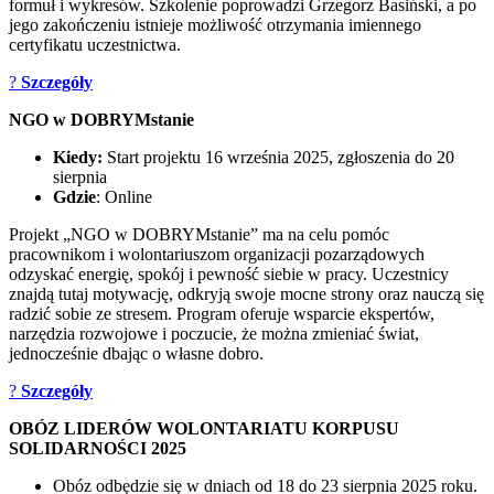
formuł i wykresów. Szkolenie poprowadzi Grzegorz Basiński, a po
jego zakończeniu istnieje możliwość otrzymania imiennego
certyfikatu uczestnictwa.
?
Szczegóły
NGO w DOBRYMstanie
Kiedy:
Start projektu 16 września 2025, zgłoszenia do 20
sierpnia
Gdzie
: Online
Projekt „NGO w DOBRYMstanie” ma na celu pomóc
pracownikom i wolontariuszom organizacji pozarządowych
odzyskać energię, spokój i pewność siebie w pracy. Uczestnicy
znajdą tutaj motywację, odkryją swoje mocne strony oraz nauczą się
radzić sobie ze stresem. Program oferuje wsparcie ekspertów,
narzędzia rozwojowe i poczucie, że można zmieniać świat,
jednocześnie dbając o własne dobro.
?
Szczegóły
OBÓZ LIDERÓW WOLONTARIATU KORPUSU
SOLIDARNOŚCI 2025
Obóz odbędzie się w dniach od 18 do 23 sierpnia 2025 roku.