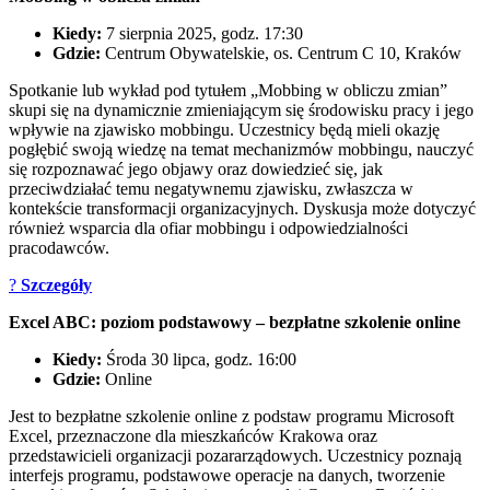
Kiedy:
7 sierpnia 2025, godz. 17:30
Gdzie:
Centrum Obywatelskie, os. Centrum C 10, Kraków
Spotkanie lub wykład pod tytułem „Mobbing w obliczu zmian”
skupi się na dynamicznie zmieniającym się środowisku pracy i jego
wpływie na zjawisko mobbingu. Uczestnicy będą mieli okazję
pogłębić swoją wiedzę na temat mechanizmów mobbingu, nauczyć
się rozpoznawać jego objawy oraz dowiedzieć się, jak
przeciwdziałać temu negatywnemu zjawisku, zwłaszcza w
kontekście transformacji organizacyjnych. Dyskusja może dotyczyć
również wsparcia dla ofiar mobbingu i odpowiedzialności
pracodawców.
?
Szczegóły
Excel ABC: poziom podstawowy – bezpłatne szkolenie online
Kiedy:
Środa 30 lipca, godz. 16:00
Gdzie:
Online
Jest to bezpłatne szkolenie online z podstaw programu Microsoft
Excel, przeznaczone dla mieszkańców Krakowa oraz
przedstawicieli organizacji pozararządowych. Uczestnicy poznają
interfejs programu, podstawowe operacje na danych, tworzenie