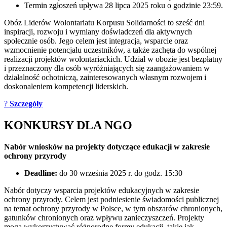
Termin zgłoszeń upływa 28 lipca 2025 roku o godzinie 23:59.
Obóz Liderów Wolontariatu Korpusu Solidarności to sześć dni
inspiracji, rozwoju i wymiany doświadczeń dla aktywnych
społecznie osób. Jego celem jest integracja, wsparcie oraz
wzmocnienie potencjału uczestników, a także zachęta do wspólnej
realizacji projektów wolontariackich. Udział w obozie jest bezpłatny
i przeznaczony dla osób wyróżniających się zaangażowaniem w
działalność ochotniczą, zainteresowanych własnym rozwojem i
doskonaleniem kompetencji liderskich.
?
Szczegóły
KONKURSY DLA NGO
Nabór wniosków na projekty dotyczące edukacji w zakresie
ochrony przyrody
Deadline:
do 30 września 2025 r. do godz. 15:30
Nabór dotyczy wsparcia projektów edukacyjnych w zakresie
ochrony przyrody. Celem jest podniesienie świadomości publicznej
na temat ochrony przyrody w Polsce, w tym obszarów chronionych,
gatunków chronionych oraz wpływu zanieczyszczeń. Projekty
mogą wykorzystywać różnorodne formy edukacji, takie jak