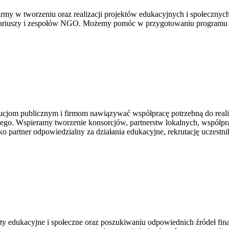
rmy w tworzeniu oraz realizacji projektów edukacyjnych i społecznych
ntariuszy i zespołów NGO. Możemy pomóc w przygotowaniu programu dzi
jom publicznym i firmom nawiązywać współpracę potrzebną do realiz
go. Wspieramy tworzenie konsorcjów, partnerstw lokalnych, współpra
o partner odpowiedzialny za działania edukacyjne, rekrutację uczes
ty edukacyjne i społeczne oraz poszukiwaniu odpowiednich źródeł fin